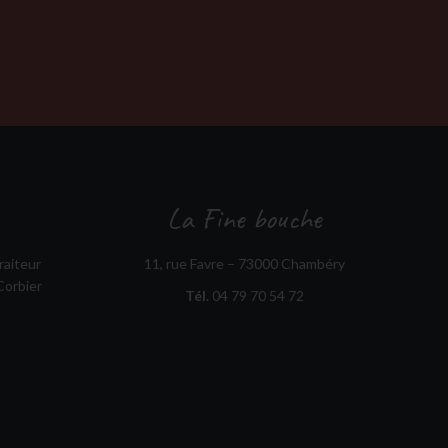
La Fine bouche
raiteur
11, rue Favre – 73000 Chambéry
Corbier
Tél.
04 79 70 54 72